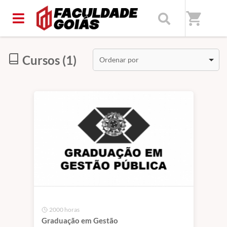
Início
/
Categorias
/
Graduação
shopping_cart
Cursos (1)
Ordenar por
2000 horas
Graduação em Gestão