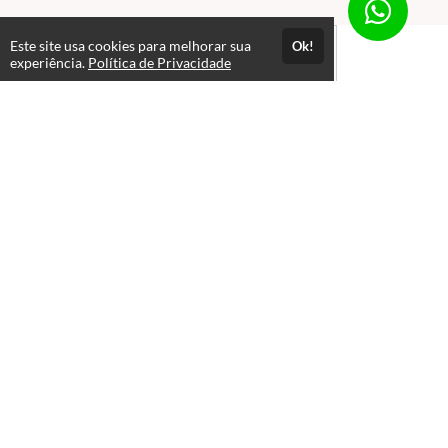
Este site usa cookies para melhorar sua
Ok!
experiência.
Política de Privacidade
Atendimento
de Segunda à Sexta-Feira das 8:00 às 18:00H | não fazemos
atendimentos em caso de Feriados Nacionais, Regionais (Goiânia,
Goiás) e Domingos
+556231572518
+5562982471012
Fale Conosco
Páginas