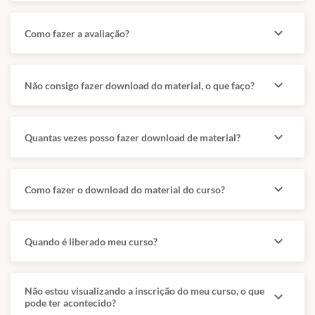
01 Gestão Estratégica na Administração
Pública 80
expand_more
Como fazer a avaliação?
02 Gestão de Processos 80
expand_more
Não consigo fazer download do material, o que faço?
03 Gestão de Pessoas 80
expand_more
04 Licitações e Contratos
Quantas vezes posso fazer download de material?
Administrativos 80
expand_more
Como fazer o download do material do curso?
05 Cooperação Público-Privada 80
06 Comportamento Organizacional 80
expand_more
Quando é liberado meu curso?
Total 480
Não estou visualizando a inscrição do meu curso, o que
expand_more
pode ter acontecido?