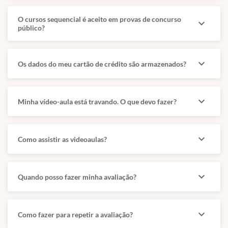
Administrativo 80
O cursos sequencial é aceito em provas de concurso
expand_more
03 Matemática e Estatística aplicadas à
público?
gestão pública 80
expand_more
Os dados do meu cartão de crédito são armazenados?
04 Políticas Públicas e
Desenvolvimento Sustentável 80
expand_more
Minha vídeo-aula está travando. O que devo fazer?
05 Sistemas de informação na gestão
expand_more
pública 80
Como assistir as videoaulas?
Total 400
expand_more
Quando posso fazer minha avaliação?
2° PERÍODO
expand_more
Como fazer para repetir a avaliação?