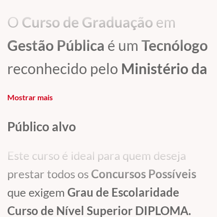
O
Curso de Graduação
em
Gestão Pública
é um
Tecnólogo
reconhecido pelo
Ministério da
Educação | MEC.
Mostrar mais
Você que possui o
Curso
Público alvo
Superior Sequencial
de
Gestão
Este curso é ideal para quem deseja
em Segurança Pública e
prestar todos os
Concursos Possíveis
que exigem
Grau de Escolaridade
Privada
ou possui
Histórico
de
Curso de Nível Superior DIPLOMA.