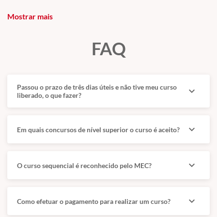
sua Faculdade anterior poderá
Mostrar mais
Por Exemplo:
Polícia Federal
(PF)
,
ter
ABATIMENTO
de
TEMPO
Polícia Rodoviária Federal
(PRF),
FAQ
DE CURSO.
Polícia Civil -
Agente, Escrivão e
Inspetor
(TODAS)
,
Polícia Militar
Componente Curricular |
Passou o prazo de três dias úteis e não tive meu curso
expand_more
-
Soldado e ''Oficial''
(QUASE TODAS),
liberado, o que fazer?
Grade Obrigatória
Bombeiro Militar -
Soldado e ''Oficial''
expand_more
Em quais concursos de nível superior o curso é aceito?
1° PERÍODO
(QUASE TODAS)
e
Polícia Penal
-
Agente
(TODAS).
01 Estado, Governo e Administração
expand_more
O curso sequencial é reconhecido pelo MEC?
Pública 80
02 Fundamentos do Direito
expand_more
Como efetuar o pagamento para realizar um curso?